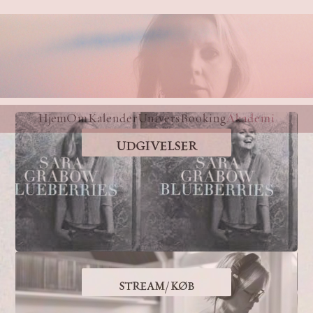
Hjem
Om
Kalender
Univers
Booking
Akademi
UDGIVELSER
STREAM/ KØB